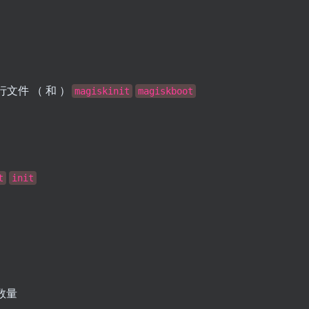
行文件 （ 和 ）
magiskinit
magiskboot
t
init
数量