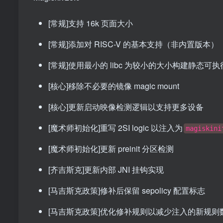
[常规]支持 16k 页面大小
[常规]添加对 RISC-V 的基本支持（非内置版本）
[常规]使用最小的 libc 为较小的大小构建静态可执
[核心]移除不必要的镜像 magic mount
[核心]更新启动映像检测逻辑以支持更多设备
[魔术师初始化]重写 2SI logic 以注入为
magiskini
[魔术师初始化]更新 preinit 分区检测
[齐吉斯克]更新内部 JNI 挂钩实现
[马吉斯克政策]修补后保留 sepolicy 配置标志
[马吉斯克政策]优化修补规则以减少注入的新规则