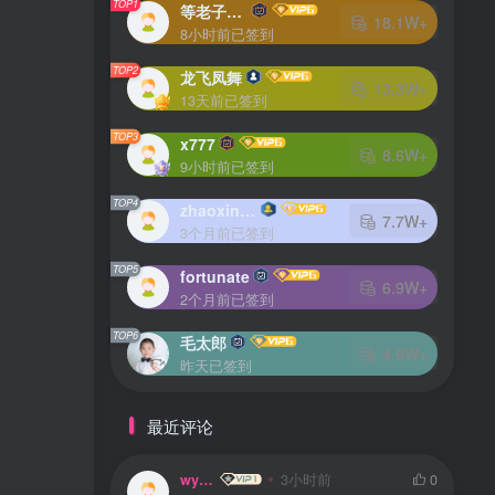
TOP1
等老子火了
18.1W+
8小时前已签到
TOP2
龙飞凤舞
13.3W+
13天前已签到
TOP3
x777
8.6W+
9小时前已签到
TOP4
zhaoxingheng
7.7W+
3个月前已签到
TOP5
fortunate
6.9W+
2个月前已签到
TOP6
毛太郎
4.9W+
昨天已签到
最近评论
wyin
3小时前
0