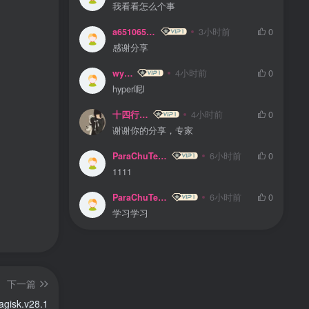
我看看怎么个事
a65106510
3小时前
0
感谢分享
wyin
4小时前
0
hyper呢l
十四行。
4小时前
0
谢谢你的分享，专家
ParaChuTeLD
6小时前
0
1111
ParaChuTeLD
6小时前
0
学习学习
下一篇
gisk.v28.1