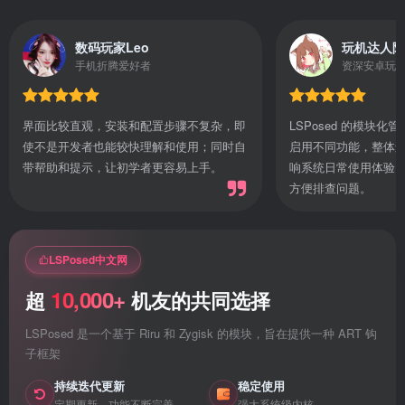
数码玩家Leo
玩机达人阿
手机折腾爱好者
资深安卓玩
界面比较直观，安装和配置步骤不复杂，即
LSPosed 的模块
使不是开发者也能较快理解和使用；同时自
启用不同功能，整体
带帮助和提示，让初学者更容易上手。
响系统日常使用体验
方便排查问题。
LSPosed中文网
10,000+
超
机友的共同选择
LSPosed 是一个基于 Riru 和 Zygisk 的模块，旨在提供一种 ART 钩
子框架
持续迭代更新
稳定使用
定期更新，功能不断完善
强大系统级内核