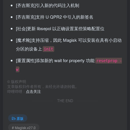
[齐吉斯克]引入新的代码注入机制
[齐吉斯克]支持 U QPR2 中引入的新签名
[社会]更新 libsepol 以正确设置某些策略配置位
[魔术靴]支持压缩，因此 Magisk 可以安装在具有小启动
分区的设备上
init
[重置属性]添加新的 wait for property 功能
resetprop -
w
©
版权声明
文章版权归作者所有，未经允许请勿转载。
哔哩哔哩 :
点击关注
THE END
原版
# Magisk.v27.0