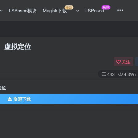
更新
教程
LSPosed模块
Magisk下载
LSPosed
业版） 虚拟定位
关注
443
4.3W+
拟定位
资源下载