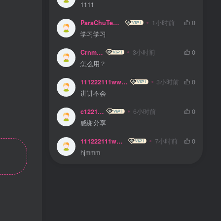
1111
ParaChuTeLD
1小时前
0
学习学习
Crnmsl
3小时前
0
怎么用？
111222111www
3小时前
0
讲讲不会
c122185
6小时前
0
感谢分享
111222111www
7小时前
0
hjmmm