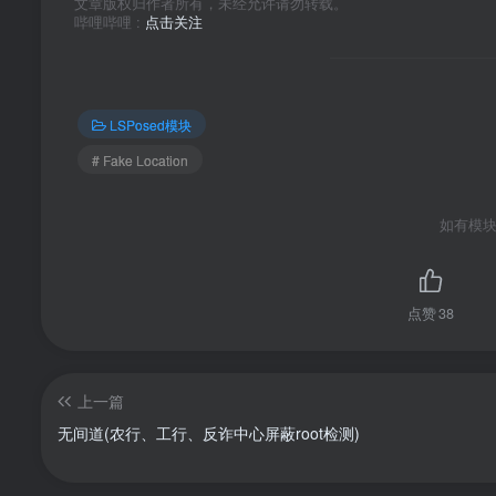
文章版权归作者所有，未经允许请勿转载。
哔哩哔哩 :
点击关注
LSPosed模块
# Fake Location
如有模块
点赞
38
上一篇
无间道(农行、工行、反诈中心屏蔽root检测)