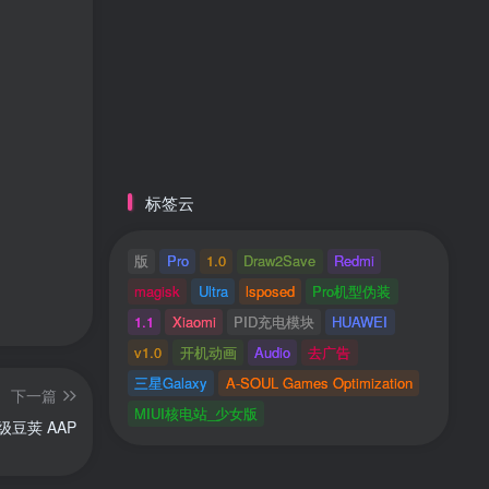
标签云
版
Pro
1.0
Draw2Save
Redmi
magisk
Ultra
lsposed
Pro机型伪装
1.1
Xiaomi
PID充电模块
HUAWEI
v1.0
开机动画
Audio
去广告
三星Galaxy
A-SOUL Games Optimization
下一篇
MIUI核电站_少女版
级豆荚 AAP