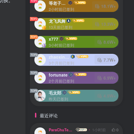
切换。
TOP1
等老子火了
18.1W+
2小时前已签到
TOP2
龙飞凤舞
13.3W+
13天前已签到
TOP3
x777
8.6W+
3小时前已签到
TOP4
zhaoxingheng
7.7W+
3个月前已签到
TOP5
fortunate
6.9W+
2个月前已签到
TOP6
毛太郎
4.9W+
昨天已签到
最近评论
ParaChuTeLD
1小时前
0