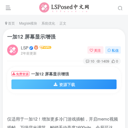
首页
Magisk模块
系统优化
正文
一加12 屏幕显示增强
LSP
关注
私信
2年前更新
10
1409
0
一加12 屏幕显示增强
免费资源
资源下载
仅适用于一加12！增加更多冷门游戏插帧，开启memc视频
插帧，万级背光调节，解锁手动亮度1600nits，全局可达