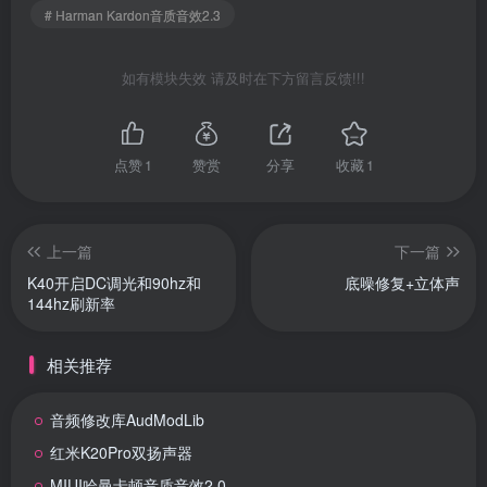
# Harman Kardon音质音效2.3
如有模块失效 请及时在下方留言反馈!!!
点赞
1
赞赏
分享
收藏
1
上一篇
下一篇
K40开启DC调光和90hz和
底噪修复+立体声
144hz刷新率
相关推荐
音频修改库AudModLib
红米K20Pro双扬声器
MIUI哈曼卡顿音质音效2.0