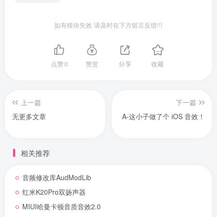
如有模块失效 请及时在下方留言反馈!!!
点赞
0
赞赏
分享
收藏
上一篇
下一篇
无更多文章
A-这小子做了个 iOS 音效！
相关推荐
音频修改库AudModLib
红米K20Pro双扬声器
MIUI哈曼卡顿音质音效2.0