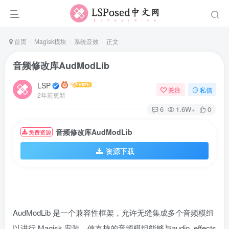
首页
Magisk模块
系统音效
正文
音频修改库AudModLib
LSP
关注
私信
2年前更新
6
1.6W+
0
音频修改库AudModLib
免费资源
资源下载
AudModLib 是一个兼容性框架，允许无缝集成多个音频模组
以进行 Magisk 安装。使支持的音频模组能够与audio_effects