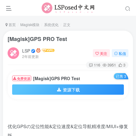
首页
Magisk模块
系统优化
正文
[Magisk]GPS PRO Test
LSP
关注
私信
2年前更新
116
3951
3
已售 3
[Magisk]GPS PRO Test
免费资源
资源下载
优化GPSの定位性能&定位速度&定位导航精准度/MIUI+修复
版