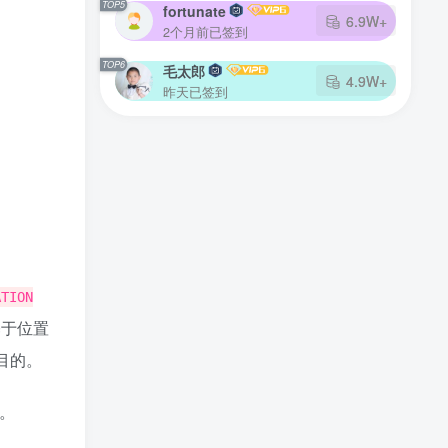
TOP1
TOP5
等老子火了
fortunate
18W+
6.9W+
19小时前已签到
2个月前已签到
TOP2
TOP6
龙飞凤舞
毛太郎
13.3W+
4.9W+
13天前已签到
昨天已签到
TOP3
x777
8.5W+
18小时前已签到
TOP4
zhaoxingheng
7.7W+
3个月前已签到
TOP5
fortunate
6.9W+
2个月前已签到
ATION
TOP6
毛太郎
4.9W+
基于位置
昨天已签到
他目的。
最近评论
。
adiaos
6小时前
0