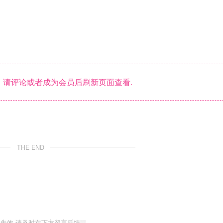
请评论或者成为会员后刷新页面查看.
THE END
失效 请及时在下方留言反馈!!!