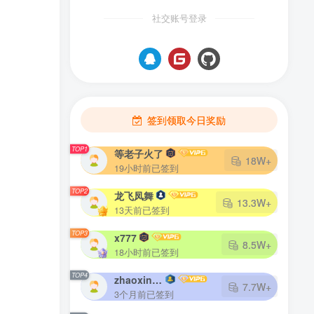
社交账号登录
热门推荐
最近更新
LSPosed
Magisk
lsposed图文安装
签到领取今日奖励
lsposed如何使用
TOP1
等老子火了
【重要通知】LSPosed框架停更
18W+
19小时前已签到
Fake Location v1.2.0.2 （解锁专业版） 虚拟定位
TOP2
龙飞凤舞
13.3W+
ADB 驱动
13天前已签到
Magisk更新通道（自定义通道）
TOP3
x777
8.5W+
18小时前已签到
TOP4
zhaoxingheng
7.7W+
签到领取今日奖励
3个月前已签到