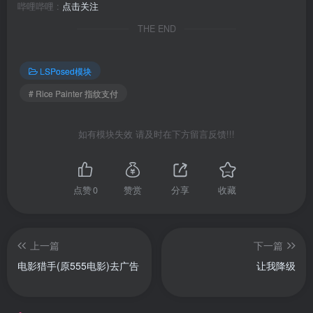
哔哩哔哩 :
点击关注
THE END
LSPosed模块
# Rice Painter 指纹支付
如有模块失效 请及时在下方留言反馈!!!
点赞
0
赞赏
分享
收藏
上一篇
下一篇
电影猎手(原555电影)去广告
让我降级