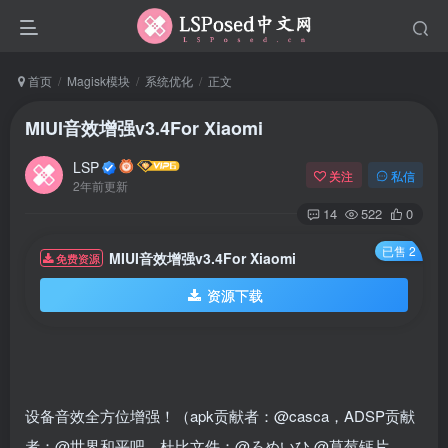
首页
Magisk模块
系统优化
正文
MIUI音效增强v3.4For Xiaomi
LSP
关注
私信
2年前更新
14
522
0
已售 2
MIUI音效增强v3.4For Xiaomi
免费资源
资源下载
设备音效全方位增强！（apk贡献者：@casca，ADSP贡献
者：@世界和平吧，杜比文件：@ろめいひ @草莓钙片