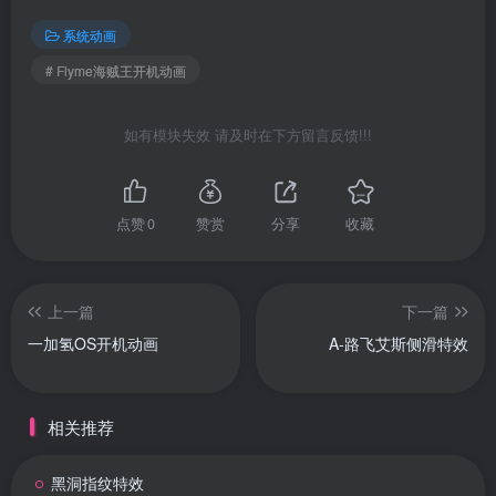
系统动画
# Flyme海贼王开机动画
如有模块失效 请及时在下方留言反馈!!!
点赞
0
赞赏
分享
收藏
上一篇
下一篇
一加氢OS开机动画
A-路飞艾斯侧滑特效
相关推荐
黑洞指纹特效