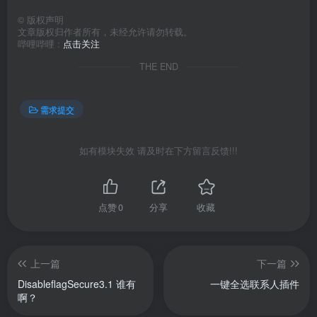
©
版权声明
文章版权归作者所有，未经允许请勿转载。
哔哩哔哩 :
点击关注
THE END
需求提交
如有模块失效 请及时在下方留言反馈!!!
点赞
0
分享
收藏
上一篇
下一篇
DisableflagSecure3.1 谁有
一键全选联系人插件
啊？