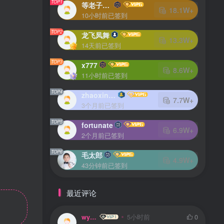
TOP1
等老子火了
18.1W+
10小时前已签到
TOP2
龙飞凤舞
13.3W+
14天前已签到
TOP3
x777
8.6W+
11小时前已签到
TOP4
zhaoxingheng
7.7W+
3个月前已签到
TOP5
fortunate
6.9W+
2个月前已签到
TOP6
毛太郎
4.9W+
43分钟前已签到
最近评论
wyin
5小时前
0