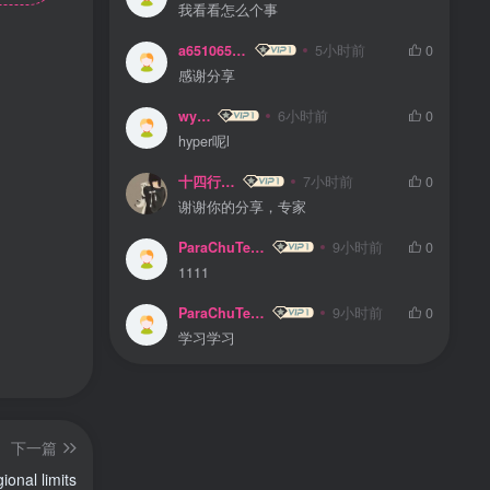
我看看怎么个事
a65106510
5小时前
0
感谢分享
wyin
6小时前
0
hyper呢l
十四行。
7小时前
0
谢谢你的分享，专家
ParaChuTeLD
9小时前
0
1111
ParaChuTeLD
9小时前
0
学习学习
下一篇
nal limits