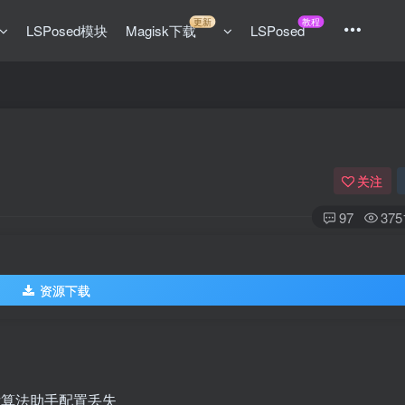
更新
教程
LSPosed模块
Magisk下载
LSPosed
关注
97
375
资源下载
后算法助手配置丢失