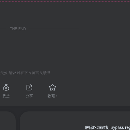
THE END
失效 请及时在下方留言反馈!!!
赞赏
分享
收藏
1
解除区域限制 Bypass regio