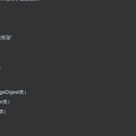
统框架'
换
Digest类）
er类）
c类）