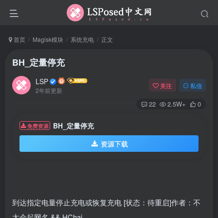
首页
Magisk模块
系统充电
正文
BH_定量停充
LSP
关注
私信
2年前更新
22
2.5W+
0
BH_定量停充
免费资源
资源下载
到达指定电量停止充电或恢复充电 [状态：待重启]作者：不
太会起网名 && HChai