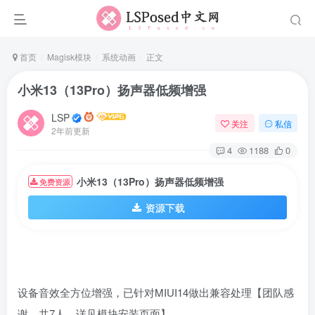
首页
Magisk模块
系统动画
正文
小米13（13Pro）扬声器低频增强
LSP
关注
私信
2年前更新
4
1188
0
小米13（13Pro）扬声器低频增强
免费资源
资源下载
设备音效全方位增强，已针对MIUI14做出兼容处理【团队感
谢，共7人，详见模块安装页面】