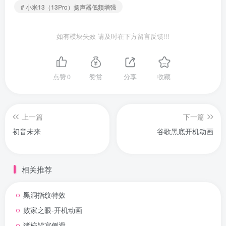
# 小米13（13Pro）扬声器低频增强
如有模块失效 请及时在下方留言反馈!!!
点赞
0
赞赏
分享
收藏
上一篇
下一篇
初音未来
谷歌黑底开机动画
相关推荐
黑洞指纹特效
败家之眼-开机动画
诸柿皆宜侧滑