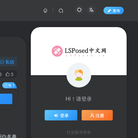
发布
私信
3
3
已售 1
HI！请登录
登录
注册
社交账号登录
新白名单