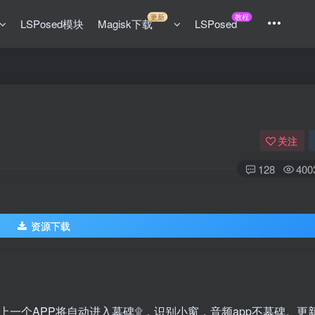
更新
教程
LSPosed模块
Magisk下载
LSPosed
关注
128
400
资源下载
序后上一个APP将自动进入墓碑۩，识别小窗，音频app不墓碑。更