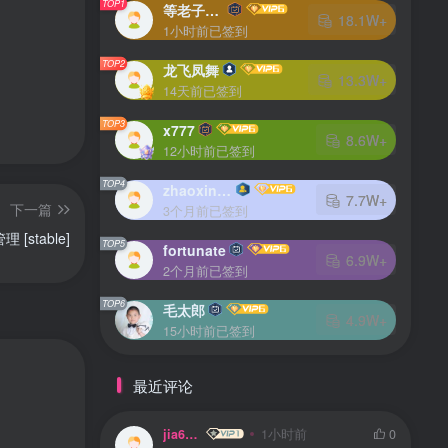
TOP1
等老子火了
18.1W+
1小时前已签到
TOP2
龙飞凤舞
13.3W+
14天前已签到
TOP3
x777
8.6W+
12小时前已签到
TOP4
zhaoxingheng
7.7W+
下一篇
3个月前已签到
 [stable]
TOP5
fortunate
6.9W+
2个月前已签到
TOP6
毛太郎
4.9W+
15小时前已签到
最近评论
jia666
1小时前
0