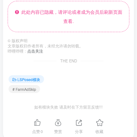
此处内容已隐藏，请评论或者成为会员后刷新页面
查看.
©
版权声明
文章版权归作者所有，未经允许请勿转载。
哔哩哔哩 :
点击关注
THE END
LSPosed模块
# FarmAdSkip
如有模块失效 请及时在下方留言反馈!!!
点赞
0
赞赏
分享
收藏