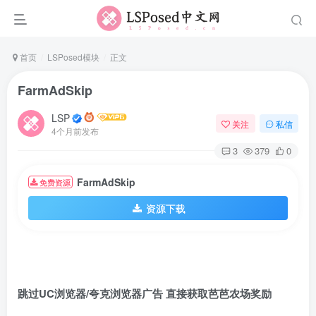
首页
LSPosed模块
正文
FarmAdSkip
LSP
关注
私信
4个月前发布
3
379
0
FarmAdSkip
免费资源
资源下载
跳过UC浏览器/夸克浏览器广告 直接获取芭芭农场奖励