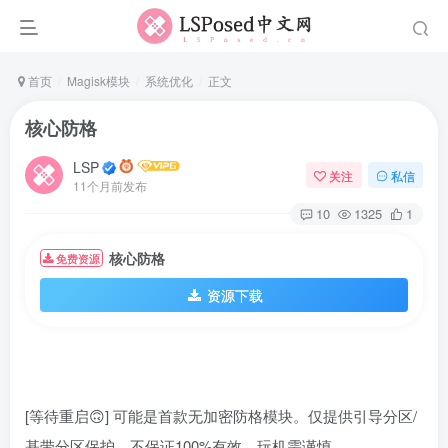
首页
Magisk模块
系统优化
正文
核心防格
LSP
关注
私信
11个月前发布
10
1325
1
核心防格
免费资源
资源下载
[等待重启🙃] 可能是首款无加密防格模块。仅提供引导分区/
基带分区保护。不保证100%有效，玩机需谨慎。