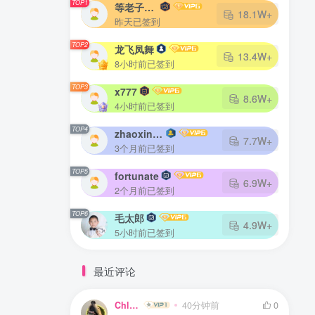
TOP1
等老子火了
18.1W+
昨天已签到
TOP2
龙飞凤舞
13.4W+
8小时前已签到
TOP3
x777
8.6W+
4小时前已签到
TOP4
zhaoxingheng
7.7W+
3个月前已签到
TOP5
fortunate
6.9W+
2个月前已签到
TOP6
毛太郎
4.9W+
5小时前已签到
最近评论
Chlyz
40分钟前
0