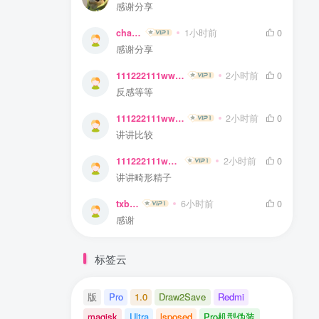
感谢分享
chare
1小时前
0
感谢分享
111222111www
2小时前
0
反感等等
111222111www
2小时前
0
讲讲比较
111222111www
2小时前
0
讲讲畸形精子
txbwl
6小时前
0
感谢
标签云
版
Pro
1.0
Draw2Save
Redmi
magisk
Ultra
lsposed
Pro机型伪装