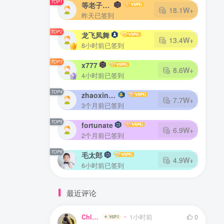
TOP1
等老子火了
18.1W+
昨天已签到
TOP2
龙飞凤舞
13.4W+
8小时前已签到
TOP3
x777
8.6W+
4小时前已签到
TOP4
zhaoxingheng
7.7W+
3个月前已签到
TOP5
fortunate
6.9W+
2个月前已签到
TOP6
毛太郎
4.9W+
6小时前已签到
最近评论
Chlyz
1小时前
0