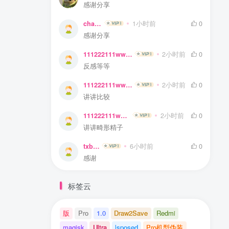
感谢分享
chare
1小时前
0
感谢分享
111222111www
2小时前
0
反感等等
111222111www
2小时前
0
讲讲比较
111222111www
2小时前
0
讲讲畸形精子
txbwl
6小时前
0
感谢
标签云
版
Pro
1.0
Draw2Save
Redmi
magisk
Ultra
lsposed
Pro机型伪装