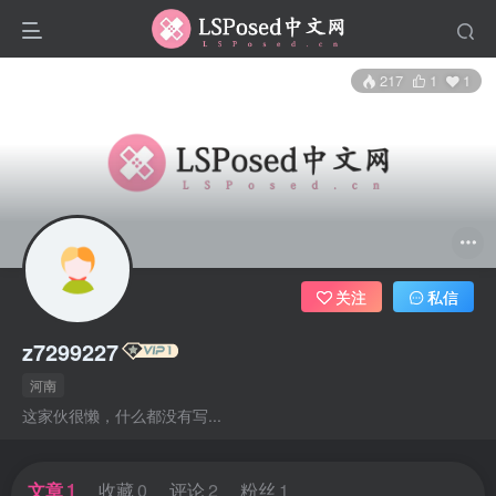
217
1
1
关注
私信
z7299227
河南
这家伙很懒，什么都没有写...
文章
1
收藏
0
评论
2
粉丝
1