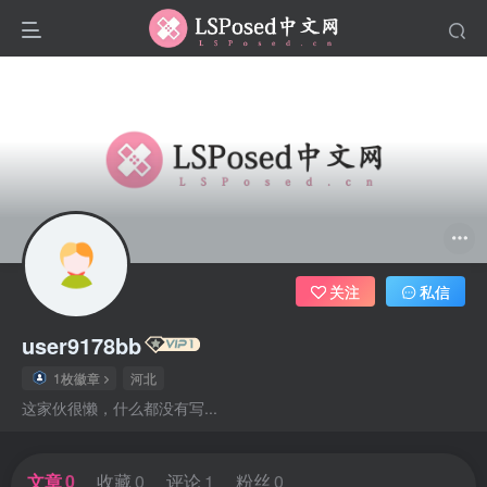
关注
私信
user9178bb
1枚徽章
河北
这家伙很懒，什么都没有写...
文章
0
收藏
0
评论
1
粉丝
0