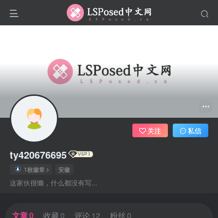
关注
私信
ty420676695
1枚徽章
安徽
这家伙很懒，什么都没有写...
文章
0
收藏
0
评论
12
粉丝
0