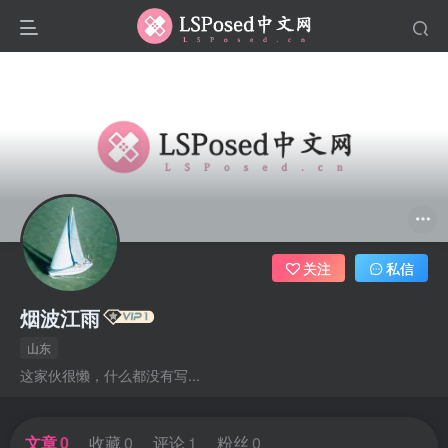
关注
私信
烟波江雨
山东
这家伙很懒，什么都没有写...
文章
0
收藏
0
评论
1
粉丝
0