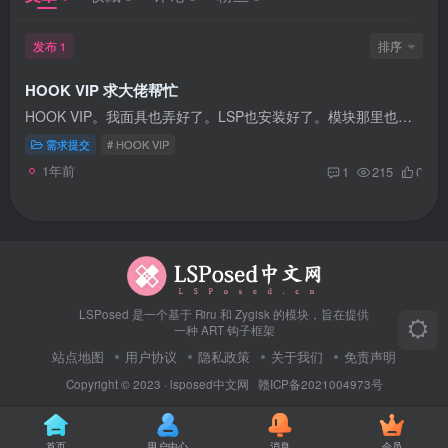
发布
排序
1
HOOK VIP 求大佬帮忙
HOOK VIP。我面具也弄好了。LSP也安装好了。模块那里也已经激活打勾了。但是进HOOK VIP里面拓展功能一直说我模板未激活，请问怎么解决，有偿！！！麻烦各位大神大佬了
需求提交
# HOOK VIP
1年前
1
215
0
LSPosed 是一个基于 Riru 和 Zygisk 的模块，旨在提供
一种 ART 钩子框架
站点地图
用户协议
隐私政策
关于我们
免责声明
Copyright © 2023 ·
lsposed中文网
赣ICP备2021004973号
首页
用户中心
消息
会员