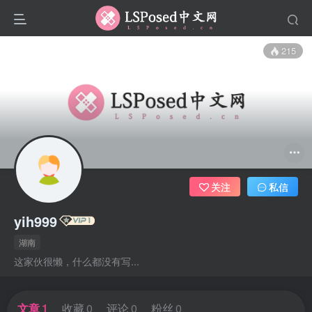
215
关注
私信
yih999
湖南
这家伙很懒，什么都没有写...
文章
1
收藏
0
评论
0
粉丝
0