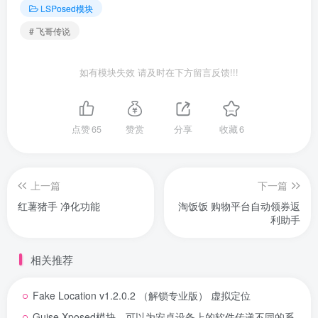
LSPosed模块
# 飞哥传说
如有模块失效 请及时在下方留言反馈!!!
点赞
65
赞赏
分享
收藏
6
上一篇
下一篇
红薯猪手 净化功能
淘饭饭 购物平台自动领券返
利助手
相关推荐
Fake Location v1.2.0.2 （解锁专业版） 虚拟定位
Guise Xposed模块，可以为安卓设备上的软件传递不同的系